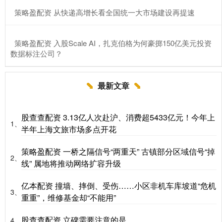
​策略盈配资 从快递高增长看全国统一大市场建设再提速
​策略盈配资 入股Scale AI，扎克伯格为何豪掷150亿美元投资
数据标注公司？
最新文章
股查查配资 3.13亿人次赴沪、消费超5433亿元！今年上
1、
半年上海文旅市场多点开花
策略盈配资 一桥之隔信号“两重天” 古镇部分区域信号“掉
2、
线” 属地将推动网络扩容升级
亿本配资 撞墙、摔倒、受伤……小区非机车库坡道“危机
3、
重重”，维修基金却“不能用”
股查查配资 立碑需要注意的是
4、