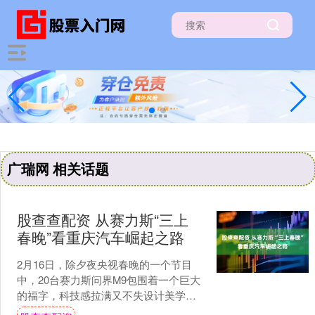
广瑞网 相关话题
股查查配资 从赛力斯“三上
春晚”看重庆汽车崛起之路
2月16日，除夕夜央视春晚的一个节目
中，20台赛力斯问界M9包围着一个巨大
的福字，科技感拉满又不失设计美学，
引发众多网友热议。 这已是赛力斯连续