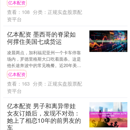
亿本配资
传、销售保险产品均需持有....
查看：
108
分类：
正规实盘股票配
资平台
亿本配资 墨西哥的脊梁如
何撑住美国七成货运
凌晨两点，加利福尼亚州一个卡车停靠
场内，罗德里格斯大口吃着面条。这是
他长途奔波中的常见晚餐。近20年美国
打拼，他有10年时间是在这样的驾驶室
亿本配资
里度过的。“它算我的....
查看：
163
分类：
正规实盘股票配
资平台
亿本配资 男子和离异带娃
女友订婚后，发现不对劲：
她上了相恋10年的前男友的
车