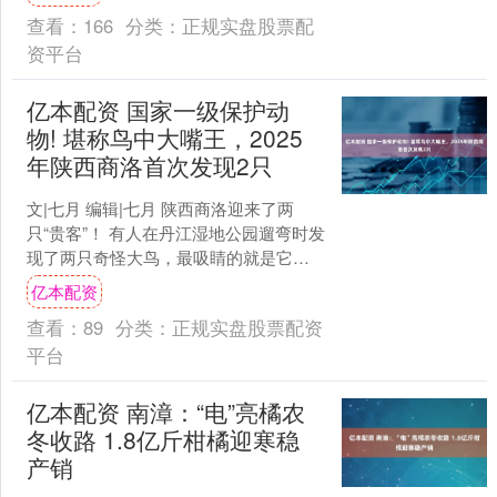
555.4....
查看：
166
分类：
正规实盘股票配
资平台
亿本配资 国家一级保护动
物! 堪称鸟中大嘴王，2025
年陕西商洛首次发现2只
文|七月 编辑|七月 陕西商洛迎来了两
只“贵客”！ 有人在丹江湿地公园遛弯时发
现了两只奇怪大鸟，最吸睛的就是它的
大嘴巴了，以前从来没有在这里见过。
亿本配资
俗话说群众的....
查看：
89
分类：
正规实盘股票配资
平台
亿本配资 南漳：“电”亮橘农
冬收路 1.8亿斤柑橘迎寒稳
产销