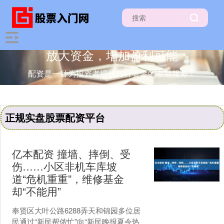
放大资金，增加盈利可能
配资是一种为投资者提供杠杆资金的金融服务！
正规实盘股票配资平台
亿本配资 撞墙、摔倒、受
伤……小区非机车库坡
道“危机重重”，维修基金
却“不能用”
奉贤区大叶公路6288弄天和锦园多位居
民通过“新民帮侬忙”向“新民晚报夏令热