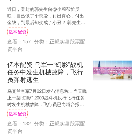
近日，登封的郭先生向@小莉帮忙反
映，自己谈了个恋爱，付出真心，付出
金钱，到最后却变成了小丑？ 郭先生表
示自己是未婚，2023年经人介绍认识了
亿本配资
一位女士，对方离异带....
查看：
157
分类：
正规实盘股票配
资平台
亿本配资 乌军一“幻影”战机
任务中发生机械故障，飞行
员弹射逃生
乌克兰空军7月22日发布消息称，当天晚
上一架“幻影”-2000战斗机执行飞行任务
时发生机械故障，飞行员已向塔台报告
情况。该飞行员随后成功弹射逃生。飞
亿本配资
行员已获救，....
查看：
132
分类：
正规实盘股票配
资平台