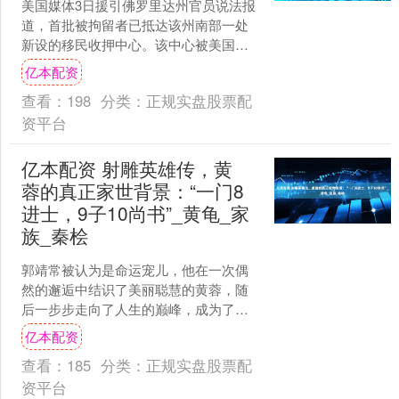
美国媒体3日援引佛罗里达州官员说法报
道，首批被拘留者已抵达该州南部一处
新设的移民收押中心。该中心被美国政
府非正式命名为“鳄鱼恶魔岛”，此地以鳄
亿本配资
鱼和蟒蛇等爬行动物....
查看：
198
分类：
正规实盘股票配
资平台
亿本配资 射雕英雄传，黄
蓉的真正家世背景：“一门8
进士，9子10尚书”_黄龟_家
族_秦桧
郭靖常被认为是命运宠儿，他在一次偶
然的邂逅中结识了美丽聪慧的黄蓉，随
后一步步走向了人生的巅峰，成为了武
林中的顶尖高手。许多人认为郭靖的成
亿本配资
功，关键在于两大机缘：降....
查看：
185
分类：
正规实盘股票配
资平台