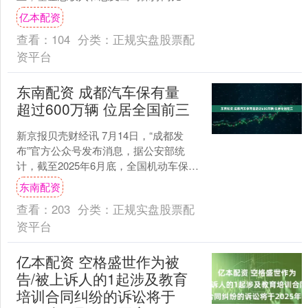
长，累计结余达5.31万亿元，“三医”协同
亿本配资
发展成效显....
查看：
104
分类：
正规实盘股票配
资平台
东南配资 成都汽车保有量
超过600万辆 位居全国前三
新京报贝壳财经讯 7月14日，“成都发
布”官方公众号发布消息，据公安部统
计，截至2025年6月底，全国机动车保有
量达4.6亿辆，其中汽车3.59亿辆；机动
东南配资
车驾驶....
查看：
203
分类：
正规实盘股票配
资平台
亿本配资 空格盛世作为被
告/被上诉人的1起涉及教育
培训合同纠纷的诉讼将于