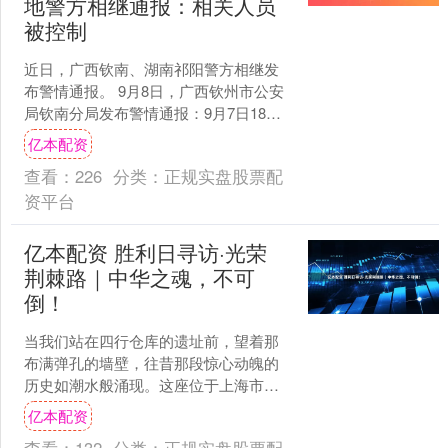
地警方相继通报：相关人员
被控制
近日，广西钦南、湖南祁阳警方相继发
布警情通报。 9月8日，广西钦州市公安
局钦南分局发布警情通报：9月7日18时
52分，有群众报称，钦州市钦南区大番
亿本配资
坡镇青龙村委贵....
查看：
226
分类：
正规实盘股票配
资平台
亿本配资 胜利日寻访·光荣
荆棘路｜中华之魂，不可
倒！
当我们站在四行仓库的遗址前，望着那
布满弹孔的墙壁，往昔那段惊心动魄的
历史如潮水般涌现。这座位于上海市静
安区光复路21号的建筑，在1937年的淞
亿本配资
沪会战中，见证了一....