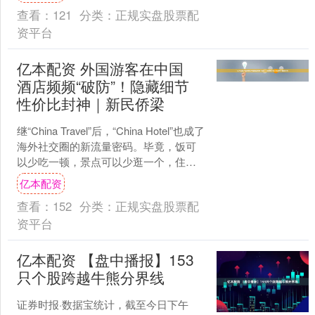
AI....
查看：
121
分类：
正规实盘股票配
资平台
亿本配资 外国游客在中国
酒店频频“破防”！隐藏细节
性价比封神｜新民侨梁
继“China Travel”后，“China Hotel”也成了
海外社交圈的新流量密码。毕竟，饭可
以少吃一顿，景点可以少逛一个，住宿
却是少不了的。那么，中国的....
亿本配资
查看：
152
分类：
正规实盘股票配
资平台
亿本配资 【盘中播报】153
只个股跨越牛熊分界线
证券时报·数据宝统计，截至今日下午