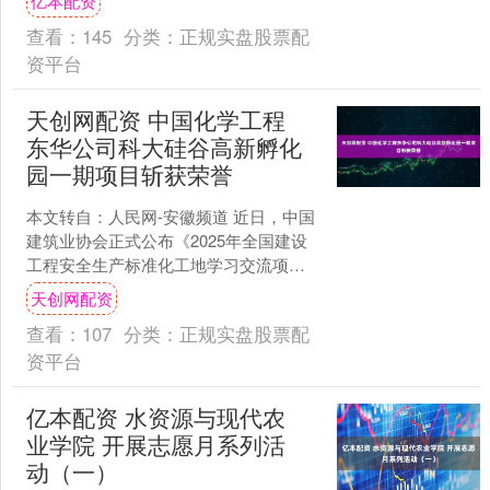
亿本配资
的样子引得网友....
查看：
145
分类：
正规实盘股票配
资平台
天创网配资 中国化学工程
东华公司科大硅谷高新孵化
园一期项目斩获荣誉
本文转自：人民网-安徽频道 近日，中国
建筑业协会正式公布《2025年全国建设
工程安全生产标准化工地学习交流项目
名单》（原全国AAA级安全文明标准化
天创网配资
工地），由中国....
查看：
107
分类：
正规实盘股票配
资平台
亿本配资 水资源与现代农
业学院 开展志愿月系列活
动（一）