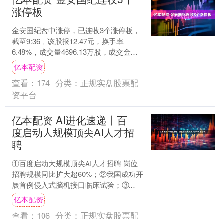
涨停板
金安国纪盘中涨停，已连收3个涨停板，
截至9:36，该股报12.47元，换手率
6.48%，成交量4696.13万股，成交金额
5.56亿元，涨停板封单金额为4.27....
亿本配资
查看：
174
分类：
正规实盘股票配
资平台
亿本配资 AI进化速递丨百
度启动大规模顶尖AI人才招
聘
①百度启动大规模顶尖AI人才招聘 岗位
招聘规模同比扩大超60%；②我国成功开
展首例侵入式脑机接口临床试验；③武汉
将建机器人企业训练场 让人形机器人到
亿本配资
工厂打工。 ....
查看：
106
分类：
正规实盘股票配