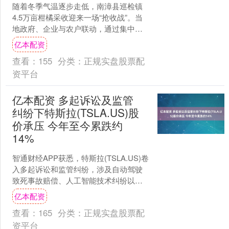
随着冬季气温逐步走低，南漳县巡检镇
4.5万亩柑橘采收迎来一场“抢收战”。当
地政府、企业与农户联动，通过集中采
收、冷链保鲜、电力保障及拓宽销路等
亿本配资
举措，确保1.8亿....
查看：
155
分类：
正规实盘股票配
资平台
亿本配资 多起诉讼及监管
纠纷下特斯拉(TSLA.US)股
价承压 今年至今累跌约
14%
智通财经APP获悉，特斯拉(TSLA.US)卷
入多起诉讼和监管纠纷，涉及自动驾驶
致死事故赔偿、人工智能技术纠纷以及
与美国证监会(SEC)的管辖权之争。多重
亿本配资
法律不....
查看：
165
分类：
正规实盘股票配
资平台