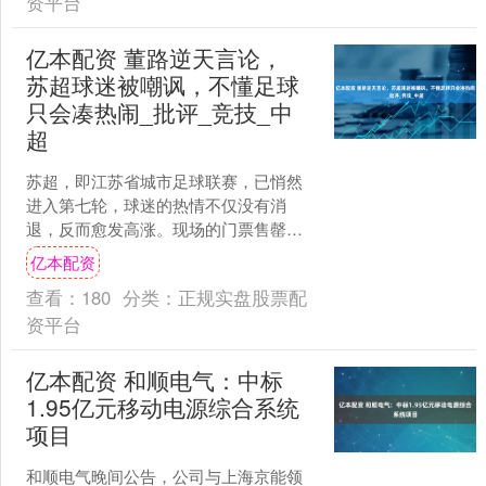
资平台
亿本配资 董路逆天言论，
苏超球迷被嘲讽，不懂足球
只会凑热闹_批评_竞技_中
超
苏超，即江苏省城市足球联赛，已悄然
进入第七轮，球迷的热情不仅没有消
退，反而愈发高涨。现场的门票售罄，
赞助商络绎不绝，背后则是竞技体育与
亿本配资
基层文化的精彩结合。 据相....
查看：
180
分类：
正规实盘股票配
资平台
亿本配资 和顺电气：中标
1.95亿元移动电源综合系统
项目
和顺电气晚间公告，公司与上海京能领