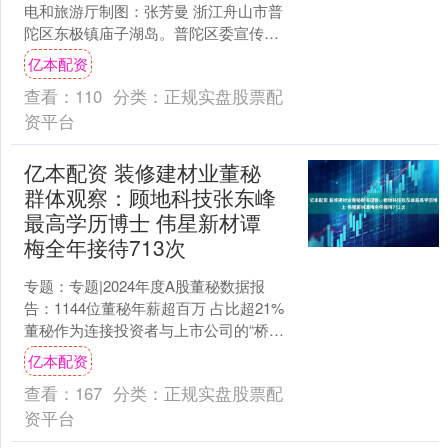
电和旅游厅制图：张芳曼 浙江舟山市普
陀区东极镇庙子湖岛。普陀区委宣传部
供图 浙江舟山市朱家尖南沙景区，游客
亿本配资
在沙滩上游玩。姚凯乐....
查看：
110
分类：
正规实盘股票配
资平台
亿本配资 装修建材业董秘
群体观察：顾地科技张东峰
最高学历博士 伟星新材谭
梅全年接待713次
专题：专题|2024年度A股董秘数据报
告：1144位董秘年薪超百万 占比超21%
董秘作为连接投资者与上市公司的“桥
梁”，在上市公司资本运作中发挥着关键
亿本配资
作用。新....
查看：
167
分类：
正规实盘股票配
资平台