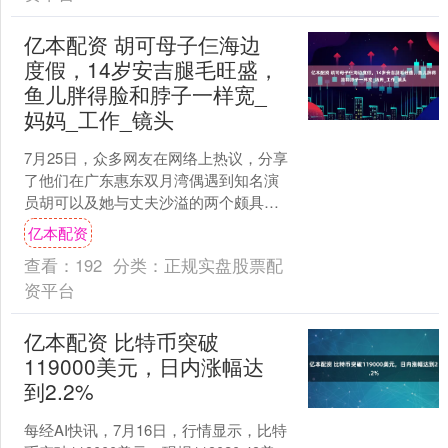
亿本配资 胡可母子仨海边
度假，14岁安吉腿毛旺盛，
鱼儿胖得脸和脖子一样宽_
妈妈_工作_镜头
7月25日，众多网友在网络上热议，分享
了他们在广东惠东双月湾偶遇到知名演
员胡可以及她与丈夫沙溢的两个颇具人
气的儿子——安吉和小鱼儿的情景。这
亿本配资
一令人瞩目的偶遇照片....
查看：
192
分类：
正规实盘股票配
资平台
亿本配资 比特币突破
119000美元，日内涨幅达
到2.2%
每经AI快讯，7月16日，行情显示，比特