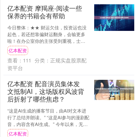
亿本配资 摩羯座-阅读一些
保养的书籍会有帮助
今日整体：★★ 财运欠佳，投资运也没
起色，若还想靠偏财运翻身，会输更多
啦！在办公室你的主张受到重视，士气
高昂，不过工作场合应酬暴饮暴食，健
亿本配资
康也受影响。爱情与性爱....
查看：
111
分类：
正规实盘股票配
资平台
亿本配资 配音演员集体发
文抵制AI，这场版权风波背
后折射了哪些焦虑？
“这是AI生成的播客节目，由AI对文本进
行了总结并朗读。” “这是AI参与的漫剧配
音，内容含有AI生成。” 今年以来，无论
是在短视频平台还是各类音频应用中，
亿本配资