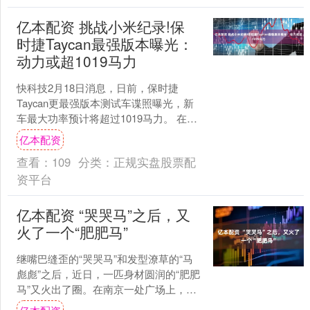
亿本配资 挑战小米纪录!保
时捷Taycan最强版本曝光：
动力或超1019马力
快科技2月18日消息，日前，保时捷
Taycan更最强版本测试车谍照曝光，新
车最大功率预计将超过1019马力。 在小
米 SU7 Ultra刷新纽北最速量产四门电
亿本配资
车....
查看：
109
分类：
正规实盘股票配
资平台
亿本配资 “哭哭马”之后，又
火了一个“肥肥马”
继嘴巴缝歪的“哭哭马”和发型潦草的“马
彪彪”之后，近日，一匹身材圆润的“肥肥
马”又火出了圈。在南京一处广场上，这
匹白马一反矫健奔腾的形象，憨态可掬