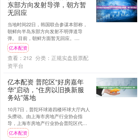
东部方向发射导弹，朝方暂
无回应
当地时间22日，韩国联合参谋本部称，
朝鲜向半岛东部方向发射不明弹道导
弹。 目前，朝鲜方面暂无回应。....
亿本配资
查看：
212
分类：
正规实盘股票配
资平台
亿本配资 普陀区“好房嘉年
华”启动，“住房以旧换新服
务站”落地
10月7日，普陀环球港四楼环球大厅内人
头攒动。由上海市房地产行业协会指
导，上海市房地产行业协会普陀区代表
处主办的“普陀乐享生活节—最爱TOP好
亿本配资
房嘉年华”拉开帷幕....