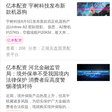
亿本配资 宇树科技发布新
款机器狗
宇树科技8月5日发布新款四足机器狗产
品Unitree A2 星际猎影。 据悉，A2整机
约37KG，空载续航约20KM，最大奔跑
速度5米/秒，最大攀爬高度1米。从....
亿本配资
查看：
208
分类：
正规实盘股票配
资平台
亿本配资 河北金融监管
局：境外保单不受我国境内
法律保护 消费者应高度警
惕谨慎对待
近期，境外保险产品热度上升，但其中
暗藏诸多风险，为切实保护广大金融消
费者合法权益，现就购买境外保险的风
险提示如下： 一、任何公司推介、宣