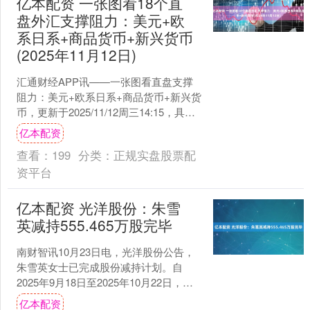
亿本配资 一张图看18个直
盘外汇支撑阻力：美元+欧
系日系+商品货币+新兴货币
(2025年11月12日)
汇通财经APP讯——一张图看直盘支撑
阻力：美元+欧系日系+商品货币+新兴货
币，更新于2025/11/12周三14:15，具体
美元/欧元/日元/英镑/瑞郎/澳纽加....
亿本配资
查看：
199
分类：
正规实盘股票配
资平台
亿本配资 光洋股份：朱雪
英减持555.465万股完毕
南财智讯10月23日电，光洋股份公告，
朱雪英女士已完成股份减持计划。自
2025年9月18日至2025年10月22日，朱
雪英女士通过集中竞价交易方式减持
亿本配资