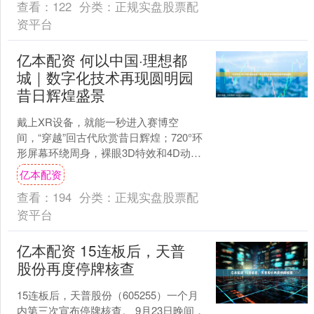
查看：
122
分类：
正规实盘股票配
资平台
亿本配资 何以中国·理想都
城｜数字化技术再现圆明园
昔日辉煌盛景
戴上XR设备，就能一秒进入赛博空
间，“穿越”回古代欣赏昔日辉煌；720°环
形屏幕环绕周身，裸眼3D特效和4D动感
座椅的结合仿佛让人置身飞船在空中遨
亿本配资
游；时光巴士载....
查看：
194
分类：
正规实盘股票配
资平台
亿本配资 15连板后，天普
股份再度停牌核查
15连板后，天普股份（605255）一个月
内第三次宣布停牌核查。 9月23日晚间，