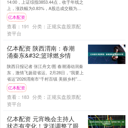
14:00，上证综指3853.44点，收于年线之
上，涨跌幅为0.83%，A股总成交额为
18944.57亿元。到目前为止，今日有....
亿本配资
查看：
191
分类：
正规实盘股票配
资平台
亿本配资 陕西渭南：春潮
涌秦东&#32;篮球燃乡情
陕西日报记者 张江舟文/图 春潮涌动润秦
东，激情飞扬迎省运。2月28日，“我要上
省运”2026渭南市“千村百镇 美丽乡村”县
域篮球联赛在渭南市体育中心体育馆火
亿本配资
热....
查看：
183
分类：
正规实盘股票配
资平台
亿本配资 元宵晚会主持人
状态有变化！龙洋调整了眼