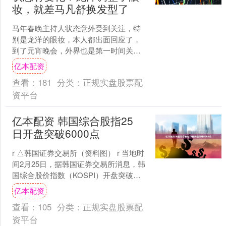
妆，就差马凡舒换发型了
马年春晚主持人状态意外受到关注，特
别是龙洋的眼妆，本人都出面回应了，
到了元宵晚会，外界也是第一时间关注
起了六位主持人的状态——过了一个
亿本配资
年，他们有没有变化呀？ 首....
查看：
181
分类：
正规实盘股票配
资平台
亿本配资 韩国综合股指25
日开盘突破6000点
r △韩国证券交易所（资料图） r 当地时
间2月25日，据韩国证券交易所消息，韩
国综合股价指数（KOSPI）开盘突破
6000点，再次创下该指数历史新高。前
亿本配资
一交易....
查看：
105
分类：
正规实盘股票配
资平台