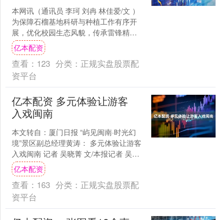
本网讯（通讯员 李珂 刘冉 林佳爱/文 ）
为保障石榴基地科研与种植工作有序开
展，优化校园生态风貌，传承雷锋精
神，营造绿色和谐的育人环境，11月26
亿本配资
日，水资源与现....
查看：
123
分类：
正规实盘股票配
资平台
亿本配资 多元体验让游客
入戏闽南
本文转自：厦门日报 “屿见闽南·时光幻
境”景区副总经理黄涛： 多元体验让游客
入戏闽南 记者 吴晓菁 文/本报记者 吴晓
菁 图/本报记者 黄晓珍 岁末年初，厦门
亿本配资
文....
查看：
163
分类：
正规实盘股票配
资平台