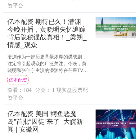
资平台
亿本配资 期待已久！潜渊
今晚开播，黄晓明失忆追踪
背后隐秘谍战真相！_梁朔_
情感_观众
潜渊作为一部历史背景浓厚的谍战剧，
注定将引起观众的广泛关注。今晚，黄
晓明和张佳宁主演的潜渊将在芒果TV、
腾讯视频等平台首播，并在湖南卫视金
亿本配资
鹰剧场同步播出。这部剧....
查看：
184
分类：
正规实盘股票配
资平台
亿本配资 美国“鳄鱼恶魔
岛”首批“囚徒”来了_大皖新
闻 | 安徽网