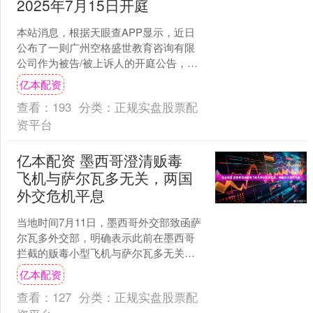
2025年7月15日开庭
本站消息，根据天眼查APP显示，近日
公布了一则广州空格盛世教育咨询有限
公司作为被告/被上诉人的开庭公告，详
细内容如下： 案号：（2024）粤0106立
亿本配资
30496....
查看：
193
分类：
正规实盘股票配
资平台
亿本配资 墨西哥澄清贩毒
飞机与萨尔瓦多无关，两国
外交危机平息
当地时间7月11日，墨西哥外交部致函萨
尔瓦多外交部，明确表示此前在墨西哥
拦截的贩毒小型飞机与萨尔瓦多无关，
没有迹象表明飞机来自萨尔瓦多。萨尔
亿本配资
瓦多总统随后在社交媒....
查看：
127
分类：
正规实盘股票配