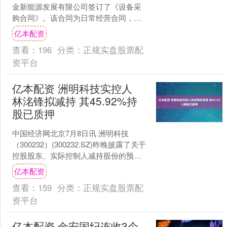
金新能源发展有限公司签订了《设备采
购合同》。该合同为日常经营合同，无
需提交公司董事会及股东大会审议批
亿本配资
准。合同采购内容为移动电源....
查看：
196
分类：
正规实盘股票配
资平台
亿本配资 洲明科技实控人
林洺锋拟减持 其45.92%持
股已质押
中国经济网北京7月8日讯 洲明科技
（300232）(300232.SZ)昨晚披露了关于
控股股东、实际控制人减持股份的预披
露公告。 持有洲明科技股份268,973....
亿本配资
查看：
159
分类：
正规实盘股票配
资平台
亿本配资 金安国纪连收3个