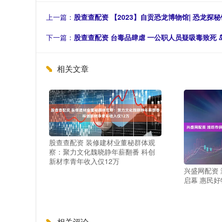
上一篇：
股查查配资 【2023】自贡恐龙博物馆| 恐龙探秘
下一篇：
股查查配资 台毒品肆虐 一公职人员疑吸毒致死 
相关文章
股查查配资 装修建材业董秘群体观
察：聚力文化魏晓静年薪翻番 科创
新材李青年收入仅12万
兴盛网配资
启幕 惠民
相关评论