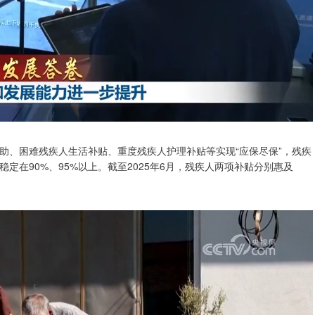
助、困难残疾人生活补贴、重度残疾人护理补贴等实现“应保尽保”，残疾
在90%、95%以上。截至2025年6月，残疾人两项补贴分别惠及