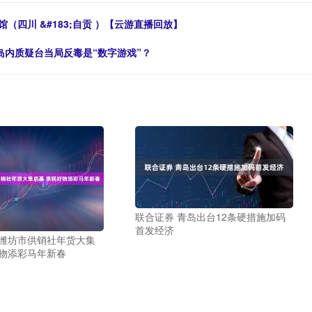
馆（四川 &#183;自贡 ）【云游直播回放】
岛内质疑台当局反毒是“数字游戏”？
联合证券 青岛出台12条硬措施加码
首发经济
 潍坊市供销社年货大集
好物添彩马年新春