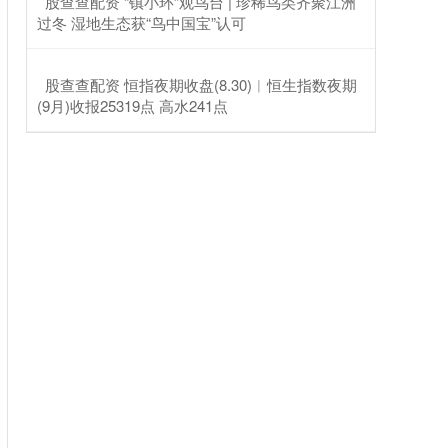
​股查查配资 “镇小环”观鸟台 | 珍稀鸟类齐聚江洲
过冬 湿地生态获“鸟中国宝”认可
​股查查配资 恒指夜期收盘(8.30)︱恒生指数夜期
(9月)收报25319点 高水241点