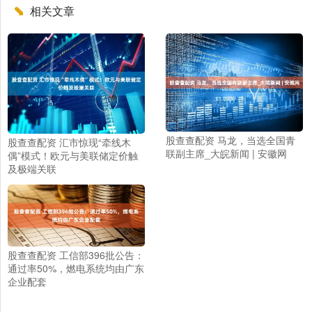
相关文章
股查查配资 马龙，当选全国青
股查查配资 汇市惊现“牵线木
联副主席_大皖新闻 | 安徽网
偶”模式！欧元与美联储定价触
及极端关联
股查查配资 工信部396批公告：
通过率50%，燃电系统均由广东
企业配套