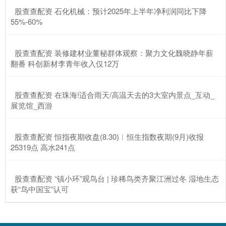
​股查查配资 石化机械：预计2025年上半年净利润同比下降
55%-60%
​股查查配资 装修建材业董秘群体观察：聚力文化魏晓静年薪
翻番 科创新材李青年收入仅12万
​股查查配资 在珠海!适合雨天/高温天去的3大室内景点_互动_
展览馆_西游
​股查查配资 恒指夜期收盘(8.30)︱恒生指数夜期(9月)收报
25319点 高水241点
​股查查配资 “镇小环”观鸟台 | 珍稀鸟类齐聚江洲过冬 湿地生态
获“鸟中国宝”认可