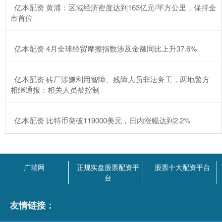
​亿本配资 黄浦：区域经济密度达到163亿元/平方公里，保持全
市首位
​亿本配资 4月全球经贸摩擦指数涉及金额同比上升37.6%
​亿本配资 砖厂涉嫌利用智障、残障人员非法务工，两地警方
相继通报：相关人员被控制
​亿本配资 比特币突破119000美元，日内涨幅达到2.2%
广瑞网
正规实盘股票配资平
股票十大配资平台
台
友情链接：