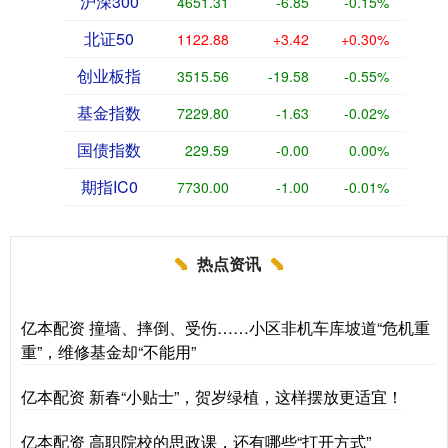
沪深300
4651.31
-6.85
-0.15%
北证50
1122.88
+3.42
+0.30%
创业板指
3515.56
-19.58
-0.55%
基金指数
7229.80
-1.63
-0.02%
国债指数
229.59
-0.00
0.00%
期指IC0
7730.00
-1.00
-0.01%
热点资讯
亿本配资 撞墙、摔倒、受伤……小区非机车库坡道“危机重
重”，维修基金却“不能用”
亿本配资 新春“小贴士”，贺岁绿植，这样摆放更适宜！
亿本配资 高职院校的思政课，还有哪些“打开方式”