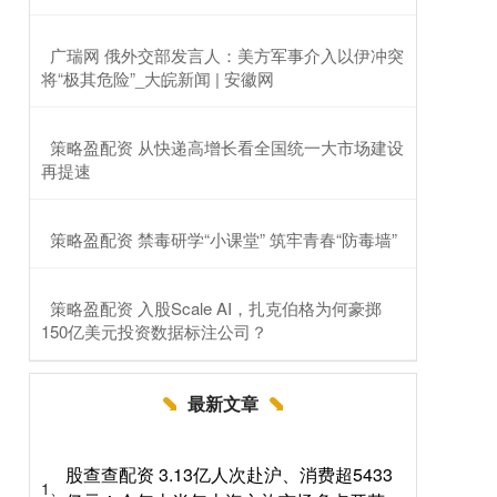
​广瑞网 俄外交部发言人：美方军事介入以伊冲突
将“极其危险”_大皖新闻 | 安徽网
​策略盈配资 从快递高增长看全国统一大市场建设
再提速
​策略盈配资 禁毒研学“小课堂” 筑牢青春“防毒墙”
​策略盈配资 入股Scale AI，扎克伯格为何豪掷
150亿美元投资数据标注公司？
最新文章
股查查配资 3.13亿人次赴沪、消费超5433
1、