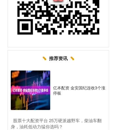
推荐资讯
亿本配资 金安国纪连收3个涨
停板
​股票十大配资平台 25万硬派越野车，柴油车翻
身，油耗低动力猛你选吗？