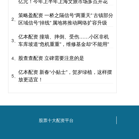
亿元！今年上半年上海文旅市场多点开花
策略盈配资 一桥之隔信号“两重天” 古镇部分
2、
区域信号“掉线” 属地将推动网络扩容升级
亿本配资 撞墙、摔倒、受伤……小区非机
3、
车库坡道“危机重重”，维修基金却“不能用”
股查查配资 立碑需要注意的是
4、
亿本配资 新春“小贴士”，贺岁绿植，这样摆
5、
放更适宜！
股票十大配资平台