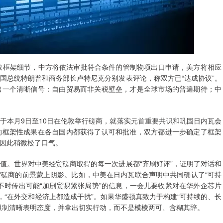
敦框架细节，中方将依法审批符合条件的管制物项出口申请，美方将相应
国总统特朗普和商务部长卢特尼克分别发表评论，称双方已“达成协议”。
出一个清晰信号：自由贸易而非关税壁垒，才是全球市场的普遍期待；中
于本月9日至10日在伦敦举行磋商，就落实元首重要共识和巩固日内瓦会
的框架性成果在各自国内都获得了认可和批准，双方都进一步确定了框架
因此稍微松了口气。
值。世界对中美经贸磋商取得的每一次进展都“齐刷好评”，证明了对话和
磋商的前景蒙上阴影。比如，中美在日内瓦联合声明中共同确认了“可持
不时传出可能“加剧贸易紧张局势”的信息，一会儿要收紧对在华外企芯片
制，“在外交和经济上都造成干扰”。如果华盛顿真致力于构建“可持续的、长
限制清晰表明态度，并拿出切实行动，而不是模棱两可、含糊其辞。