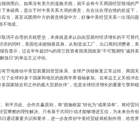
的颠倒黑白。如果没有美方的滥施关税，就不会有今天两国经贸领域的严
坐下来磋商，是出于对中美关系大局的善意，在合法合理合情的前提下，
所应当，甚至试图用中方的善意绑架中方，好像中美经贸关系一出现问题
很不地道。
和取消不合理的关税壁垒，本身就是承认自由贸易对经济增长的不可替代
球经济的同时，美国也未能独善其身。从制造业工厂、出口商到消费者，美
告显示，过去半年超25%的荷兰投资者因美国政策“不可预测性”减持美
“解放日”的单边主义冲动。
利有节地推动中美贸易重回世贸体系、全球产供链恢复正常运转、两国关
引了全球90多个国家和地区的政商学界领袖参加。在单边主义关税冲击
许多国家除近邻之外的最大贸易伙伴”，也是全球经济增长的重要引擎和稳
和平共处、合作共赢原则，将“措施框架”转化为“成果清单”。将经贸问
美经贸摩擦的理性解决。只有基于共同行动才能够增进互信，为未来合作创
5日通话重要共识和要求，进一步发挥好中美经贸磋商机制作用，给世界