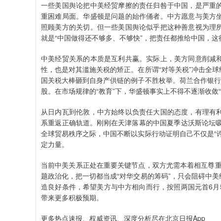
一些美国舆论把中美经贸摩擦的责任归咎于中国，是严重
重困难局面。华盛顿是问题的始作俑者。中方愿意与美方
照顾美方的关切。但一些美国舆论似乎把这种善意视为理
就是“中国做得还不够多、不够快”，把责任都推给中国，这
中美经贸关系的本质是互利共赢。实际上，美方同意削减
性，也是对其滥施关税的矫正。在所谓“对等关税”冲击全
国关税大棒砸到自身产供链的例子不胜枚举。荷兰合作银行报
股。在市场规律的“教育”下，华盛顿事实上不得不逐渐收敛
从日内瓦到伦敦，中方始终以负责任大国的态度，有理有
系重返正确轨道。刚刚在天津落幕的中国夏季达沃斯论坛吸
全球贸易秩序之际，中国不断以实际行动证明自己不仅是“
定力量。
当前中美关系正处在重要关键节点，双方尤需本着相互尊重、
题政治化，把一切都当成“对华交易的筹码”，只会阻碍中
造良好条件，希望美方与中方相向而行，按照两国元首6月
带来更多积极预期。‍
更多热点速报、权威资讯、深度分析尽在北京日报App