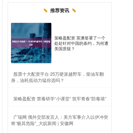
推荐资讯
策略盈配资 英澳签署了一个
处处针对中国的条约，为何遭
美国质疑？
​股票十大配资平台 25万硬派越野车，柴油车翻
身，油耗低动力猛你选吗？
​策略盈配资 禁毒研学“小课堂” 筑牢青春“防毒墙”
​广瑞网 俄外交部发言人：美方军事介入以伊冲突
将“极其危险”_大皖新闻 | 安徽网