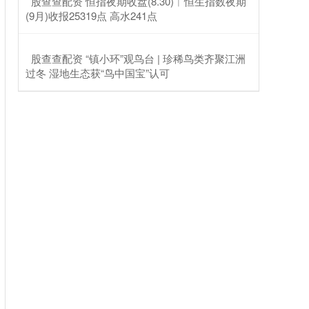
​股查查配资 恒指夜期收盘(8.30)︱恒生指数夜期
(9月)收报25319点 高水241点
​股查查配资 “镇小环”观鸟台 | 珍稀鸟类齐聚江洲
过冬 湿地生态获“鸟中国宝”认可