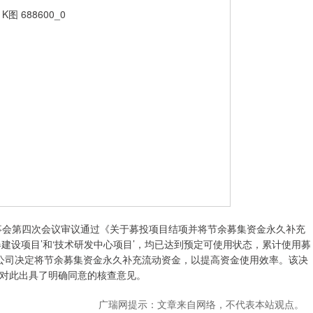
事会第四次会议审议通过《关于募投项目结项并将节余募集资金永久补充
建设项目’和‘技术研发中心项目’，均已达到预定可使用状态，累计使用募
1万元。公司决定将节余募集资金永久补充流动资金，以提高资金使用效率。该决
对此出具了明确同意的核查意见。
广瑞网提示：文章来自网络，不代表本站观点。