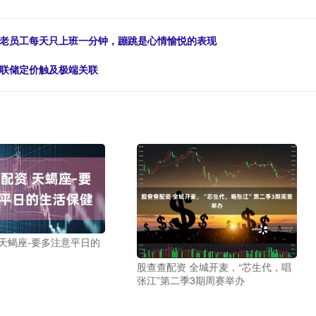
是老员工每天只上班一分钟，蹦跳是心情愉悦的表现
美联储定价触及极端关联
天蝎座-要多注意平日的
股查查配资 全城开麦，“芯生代，唱
张江”第二季3期周赛举办