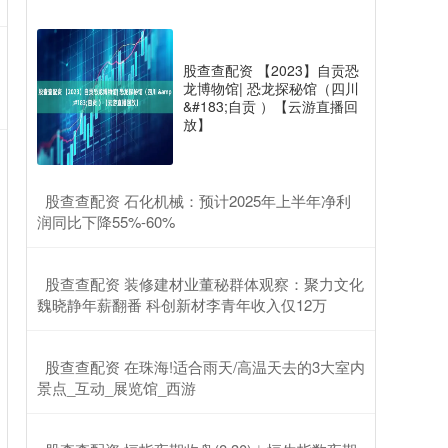
股查查配资 【2023】自贡恐
龙博物馆| 恐龙探秘馆（四川
&#183;自贡 ）【云游直播回
放】
​股查查配资 石化机械：预计2025年上半年净利
润同比下降55%-60%
​股查查配资 装修建材业董秘群体观察：聚力文化
魏晓静年薪翻番 科创新材李青年收入仅12万
​股查查配资 在珠海!适合雨天/高温天去的3大室内
景点_互动_展览馆_西游