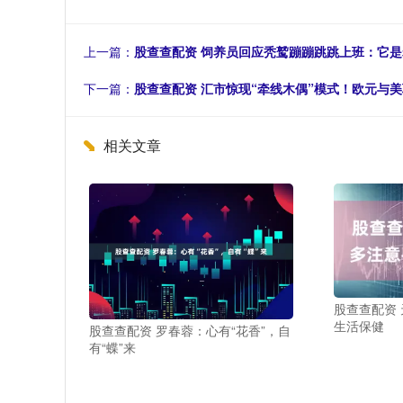
上一篇：
股查查配资 饲养员回应秃鹫蹦蹦跳跳上班：它
下一篇：
股查查配资 汇市惊现“牵线木偶”模式！欧元与
相关文章
股查查配资 
生活保健
股查查配资 罗春蓉：心有“花香”，自
有“蝶”来