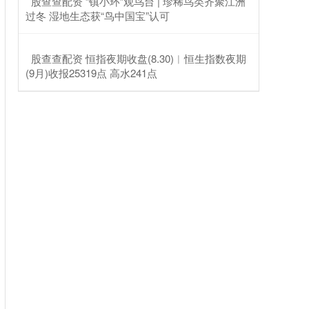
​股查查配资 “镇小环”观鸟台 | 珍稀鸟类齐聚江洲
过冬 湿地生态获“鸟中国宝”认可
​股查查配资 恒指夜期收盘(8.30)︱恒生指数夜期
(9月)收报25319点 高水241点