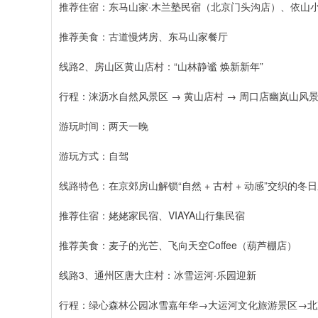
推荐住宿：东马山家·木兰塾民宿（北京门头沟店）、依山
推荐美食：古道慢烤房、东马山家餐厅
线路2、房山区黄山店村：“山林静谧 焕新新年”
行程：涞沥水自然风景区 → 黄山店村 → 周口店幽岚山风
游玩时间：两天一晚
游玩方式：自驾
线路特色：在京郊房山解锁“自然 + 古村 + 动感”交织的冬
推荐住宿：姥姥家民宿、VIAYA山行集民宿
推荐美食：麦子的光芒、飞向天空Coffee（葫芦棚店）
线路3、通州区唐大庄村：冰雪运河·乐园迎新
行程：绿心森林公园冰雪嘉年华→大运河文化旅游景区→北