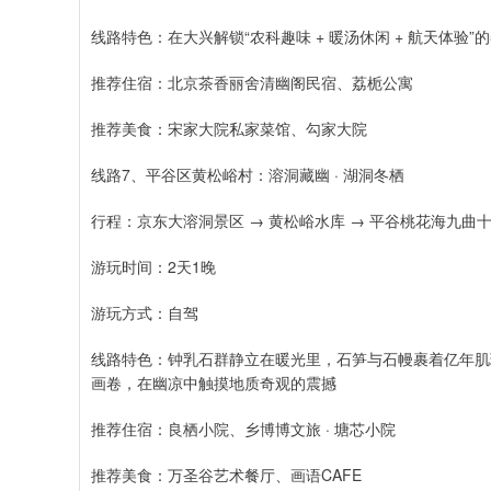
线路特色：在大兴解锁“农科趣味 + 暖汤休闲 + 航天体验”
推荐住宿：北京茶香丽舍清幽阁民宿、荔栀公寓
推荐美食：宋家大院私家菜馆、勾家大院
线路7、平谷区黄松峪村：溶洞藏幽 · 湖洞冬栖
行程：京东大溶洞景区 → 黄松峪水库 → 平谷桃花海九曲
游玩时间：2天1晚
游玩方式：自驾
线路特色：钟乳石群静立在暖光里，石笋与石幔裹着亿年肌
画卷，在幽凉中触摸地质奇观的震撼
推荐住宿：良栖小院、乡博博文旅 · 塘芯小院
推荐美食：万圣谷艺术餐厅、画语CAFE