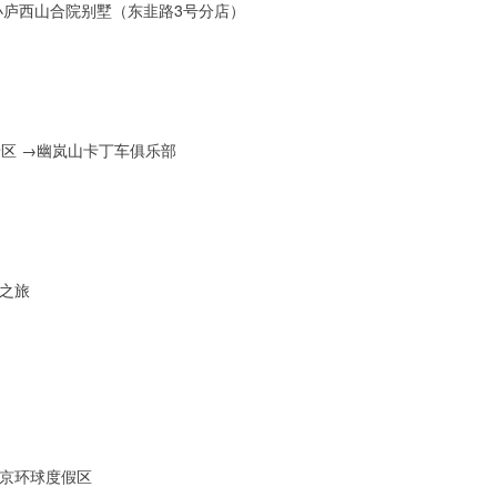
小庐西山合院别墅（东韭路3号分店）
景区 →幽岚山卡丁车俱乐部
日之旅
京环球度假区